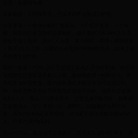
位置：救援组牧师
装备建议：无特殊要求，可以考虑带短暂强力护符。
注意事项：一般会分配2个救援组，一个位于里侧，一个外
侧，根据自己被安排的位置站好。战斗在BOSS 30%之前基
本处于这个循环：弹3个人上墙－刷小蜘蛛－缠绕－缠绕结束
－再弹3个人上墙...上墙的人会受到700/tick的伤害，如果上去
不满血会很危险。
流程一般是：POH+其它手段把小队内人员治疗到满，然后首
先观察自己这侧是否有人上墙，最好能在第一时间点中。首
先应该加的是恢复，因为在包裹起来前是肯定可以治疗到
的，而且在包裹后会导致无法直接选中目标。如果自己这侧
有2-3个人，那么压力将会很大，注意迅速切换目标；如果自
己这侧没人，可以考虑到另一侧帮忙。技能最好主用FH&
盾，因为700/tick还是很痛的，特别是上墙没满血没喝NR的
人，经常在3秒内死掉。
在30%以后，放弃治疗上墙的人，把注意力放到MT身上，接