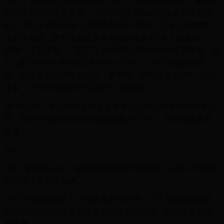
治疗术就可以满足需要。当SCT或者团队提示虫群风暴开始
时，立即上盾转身跑，路线是和MT一样的，只不过在内圈，
沿着水沟跑，观察技能是否在射程内以及MT身上的虫群，一
般叠一个不用管，二到三个的话跑到大约中间的位置停留，M
T一进入治疗法术射程立即吟唱一个FH，治疗完成后继续
跑。如果叠加到四个或以上，请不惜一切代价保住MT。如此
反复，大约MT到位时可以治疗1-3次左右。
MT到位时，等虫群结束后上前加盾让其他治疗有时间调整位
置，待治疗稳定以后回到圆形边缘进行治疗，然后如此反复
风筝。
Tips:
i.中了穿刺怎么办？ 使用新星或者轻羽毛急救，在MT不危险
的情况下把自己加满。
ii.中了虫群怎么办？ 一般来说不可能中，中了立即跑位到其
他治疗范围内等待救助或者喝强效自然防护，因为虫群有沉
默效果。