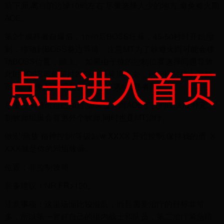
阶下面,离台阶边缘10码左右.尽量选择人少的地方,避免被火雨
AOE。
第2个膜拜者自爆后，1min后BOSS狂暴，45-50秒时开始控
制，移动到BOSS身边等待。注意MT为了躲避火雨可能会移
动BOSS位置，跟上。 如果由于你的控制位置选择问题导致
点击进入首页
此时BOSS离你超过20码，不要追上去，用宏提醒战士调整
距离。控制脱离就是灭团... 第3第4膜拜者同2。
尽量控制前给自己加盾,如果被火雨AOE了及时喝火吸补充.控
制牧师组里会有另外个牧师,同时也是MT治疗。
做宏/施放 精神控制(等级3)/w XXXX 开始控制,保持我的盾. X
XXX就是你的同组牧师。
位置：非控制牧师
装备建议：NR,FR>120。
注意事项：这里场面比较混乱，而且需要治疗的目标非常
多，所以第一管好自己的组内战士和队员，第二治疗紧急情