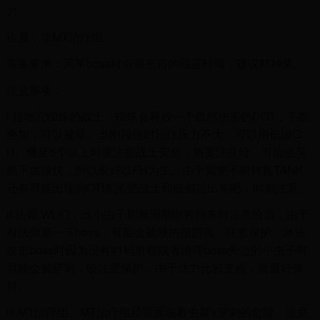
力。
位置：非MT治疗组
装备要求：风筝boss时有很充裕的回蓝时间，建议精神装。
注意事项：
i.拉地穴蜘蛛的战士：蜘蛛会释放一个自然伤害的DOT，不断
叠加，可以被晕。当刚拉住时治疗压力不大，可以用低级G
H。叠至5个以上时要注意战士安全，盾要注意给，可能会突
然下血很快，所以最好以FH为主。由于需要不断转换TANK
还有可能出现的OT情况,把战士和贼都拉出来吧，时刻注意。
ii.法师 WL们：当小虫子刷新周期即将到来时注意给盾，由于
有法师第一下nova，可能会被咬的很厉害，注意保护。冰法
攻击boss时因为没有41码射程或者清理boss旁边的小虫子时
可能会被穿刺，咬注意保护，由于法力比较充裕，盾最好保
持。
iii.MT治疗组：MT治疗组经常面临着虫群+穿刺的危险，注意