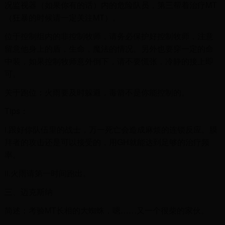
况监视器（如果你有的话）内的危险队员，第三帮着治疗MT
（狂暴的时候请一定关注MT）。
位于控制组内的非控制牧师，请务必保护好控制牧师，注意
留意他身上的盾，生命，魔法的情况。另外也要穿一定的命
中装，如果控制牧师意外倒下，请不要慌张，冷静的接上即
可。
关于跑位：火雨要及时躲避，毒箭不是你能控制的。
Tips：
i.跟好你队伍里的战士，万一死亡会造成麻烦的连锁反应。膜
拜者的攻击还是可以接受的，用GH就能达到足够的治疗频
率。
ii.火雨请第一时间跑出。
三、迈克斯纳
简述：考验MT长相的大蜘蛛，嗯……又一个很柴的家伙。