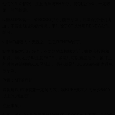
他们的生命情况，注意给盾与FH治疗。特别是虫群，一定咬
第一时间给盾。
iv.贼&DPS战士：砍BOSS时很可能被穿刺，尽量保持他们满
血，不要出现被秒的情况，平时除了OT以外用RENEW处理
即可。
v.非MT组猎人：无视之，丢丢RENEW好了。
站中圈偏左治疗为佳，不要站的离蜘蛛太近，蜘蛛会投网和
顺劈。刷小虫子时注意FADE，紧急时可以新星治疗，被盯上
的时候往法师的AOE区域走。另外就是与BOSS保持距离避免
被穿刺。
位置：MT治疗组
装备建议:精神装兼一定耐力装，满BUFF要在大约至少5400
以上(包括血契)。
注意事项：
如图，首先在2号位最远处治疗MT，BOSS攻击不高，刷低级