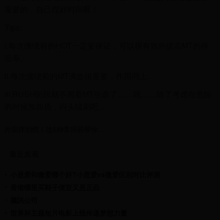
重要的，自己捏好时间喔！
Tips:
i.每次缠绕前的HOT一定要保证，可以很有效的提高MT的存
活率。
ii.每次缠绕前的MT满血很重要，作用同上.
iii.RUSH阶段就不用看MT生命了……嗯……除了考虑在危险
的时候加加盾，闷头猛刷吧...
外阴痒别慌！这5种常用药帮你快速止痒
最近发表
小恩爱和微爱哪个好?小恩爱vs微爱区别对比评测
香港哪里买鞋子便宜又是正品
騰訊公司
世界杯主题短片电影上线传递梦想力量