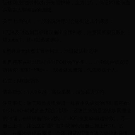
近蛛网缠绕的时候打开短暂护符，全力治疗，保证MT能满血
盾墙进入狂暴后的缠绕。
关于上墙的人，一般来说治疗时会碰到这几个麻烦：
i.无法及时选到目标建议拖出全团列表，注意观察很显眼的上
墙debuff，就可以迅速选中。
ii.包裹后无法点击目标同上，通过团队框选中。
iii.目标不在视野只能通过POH治疗的到……遇到这种情况请
祈祷你们的DPS吧=.=，或者做宏通知，优先救这个人。
位置：MT组治疗
装备建议：1人8卓越，高效果装，短暂强力护符。
注意事项：除了和救援组牧师一样将小队成员治疗到满还有3
0% RUSH时候的全力治疗以外，还要注意的是警惕蛛网缠绕
的时间，在缠绕前的3-5秒加上HOT(恢复&8卓越特效)，万一
自己上墙，用宏立刻通知替补牧师代替自己加上HOT。另
外，在每次缠绕前预读一个GH保证MT满血进入缠绕也是很