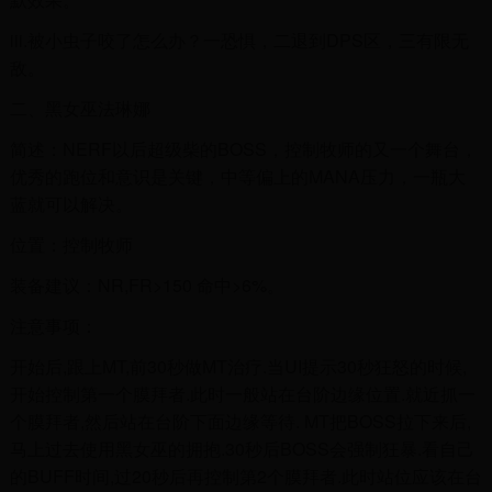
iii.被小虫子咬了怎么办？一恐惧，二退到DPS区，三有限无
敌。
二、黑女巫法琳娜
简述：NERF以后超级柴的BOSS，控制牧师的又一个舞台，
优秀的跑位和意识是关键，中等偏上的MANA压力，一瓶大
蓝就可以解决。
位置：控制牧师
装备建议：NR,FR>150 命中>6%。
注意事项：
开始后,跟上MT,前30秒做MT治疗.当UI提示30秒狂怒的时候,
开始控制第一个膜拜者.此时一般站在台阶边缘位置.就近抓一
个膜拜者,然后站在台阶下面边缘等待. MT把BOSS拉下来后,
马上过去使用黑女巫的拥抱.30秒后BOSS会强制狂暴.看自己
的BUFF时间,过20秒后再控制第2个膜拜者.此时站位应该在台