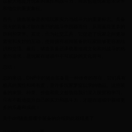
以极大地提升玩家的属性和战斗力，而且也是玩家追求荣誉
和地位的重要象征。
首先，猪血装备是表现玩家实力与战斗力的重要标志。具备
强大的装备才能在激烈的战斗中脱颖而出，从而赢得更多的
胜利和荣誉。其次，作为社交工具，它促进了玩家之间更加
紧密和友好的互动，使得拥有相同装备的玩家能够更容易结
识和交流。最后，猪血装备还承载着游戏文化和对战斗的热
爱与追求，是玩家在游戏中不可或缺的文化符号。
总结：
总的来说，DNF中的猪血装备是一种传奇的存在，它们具有
极高的属性和稀有度，是许多玩家梦寐以求的物品。这些装
备的来源、种类、价值和意义都值得我们深入探究和学习。
只有不断地提升自己的实力和战斗力，才能在游戏中获得更
多的乐趣和成就！
关于dnf猪血是哪个装备的介绍到此就结束了
筏板钢筋及拉筋的设置