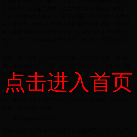
在游戏世界中，保护装备（防具）对于增强角色的生存能力
和提升战斗效率至关重要。猪血防具以其高防御力而闻名，
不仅有效抵御敌人的攻击，还能显著降低受伤概率，从而提
高生存几率。此外，这些装备还常常附带特殊效果，例如提
升某些技能等级或缩短冷却时间，使玩家在战斗中更加游刃
有余。因此，在选择和使用防具时，猪血防具无疑是最佳之
选！
项链：猪血珠宝通常具备多种效果，比如提升力量、增加防
御力和增强敏捷性。它们不仅是珍贵的装饰品，还提供了强
点击进入首页
大的功能帮助你在战斗中保持优势。
奇妙道具：神秘的魔法符文能够赋予角色非凡的力量，增强
其攻击或防御能力。这些道具往往需要特殊的仪式才能获
得，并且在使用后可能产生一些意想不到的效果，为你的游
戏旅程增添乐趣和惊奇。
三、猪血装备的价值与意义
猪血装备在DNF游戏中具有重要的价值和意义，它们不仅可