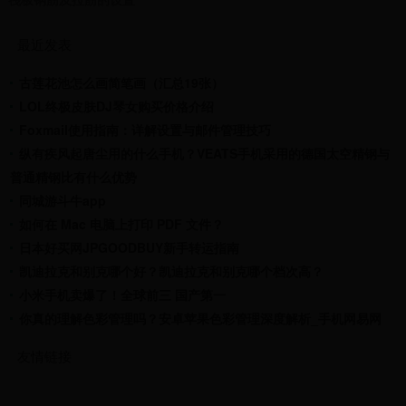
最近发表
古莲花池怎么画简笔画（汇总19张）
LOL终极皮肤DJ琴女购买价格介绍
Foxmail使用指南：详解设置与邮件管理技巧
纵有疾风起唐尘用的什么手机？VEATS手机采用的德国太空精钢与
普通精钢比有什么优势
同城游斗牛app
如何在 Mac 电脑上打印 PDF 文件？
日本好买网JPGOODBUY新手转运指南
凯迪拉克和别克哪个好？凯迪拉克和别克哪个档次高？
小米手机卖爆了！全球前三 国产第一
你真的理解色彩管理吗？安卓苹果色彩管理深度解析_手机网易网
友情链接