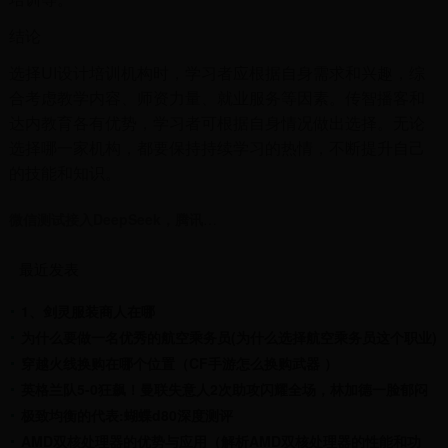
结论
选择UI设计培训机构时，学习者应根据自身需求和兴趣，综
合考虑教学内容、师资力量、就业服务等因素。传智播客和
达内教育各有优势，学习者可根据自身情况做出选择。无论
选择哪一家机构，都要保持持续学习的热情，不断提升自己
的技能和知识。
微信测试接入DeepSeek，腾讯市值暴增3000亿！百度也坐不住了…
最近发表
1、剑灵服装商人在哪
为什么要做一名优秀的航空乘务员(为什么选择航空乘务员这个职业)
穿越火线换购在哪个位置（CF手游怎么换购武器 ）
英格兰队5-0狂飙！曼联失意人2次助攻闪耀全场，林加德一脸郁闷
极致均衡的代表:蝴蝶d80深度测评
AMD双核处理器的优势与应用（解析AMD双核处理器的性能和功