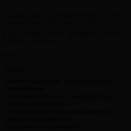
dmaOne。
以上就是对2g在线是什么意思的区别的全部介绍，如果您想
了解更多有关其他常见问题，请及时关注我们。
更多关于云服务器，域名注册，虚拟主机的问题，请访问西
部数码官网：www.west.cn
菲音游戏
最近发表
剑灵最强十大职业排行榜揭秘：2025年版剑灵职业排名概览
IT项目经理面试经验
《dnf》黑洞湮灭套装制作 《dnf》100版本黑洞湮灭怎么做
《博德之门3》龃龉护符收集技巧
2018俄罗斯世界杯门票可以预订啦！最低688元最贵7210元
奥特曼传奇英雄稀有和卓越哪个厉害
死老鼠是什麼味道？深入探討與解決方案