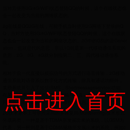
当对方使用3G/4G/WIFI状态登陆QQ的时候，这个在线状态也
会一起改变为当前的网络状态的。
2g在线是QQ2G在线，可能手机当时使用2G网络下登录的Q
Q，当对方使用3G/4G/WIFI状态登陆QQ的时候，这个在线状
态也会一起改变为当前的网络状态的。2G中的G指的是Gener
ation，也就是代的意思，所以1G就是第一代移动通信系统的
意思，2G、3G、4G就分别指第二、三、四代移动通信系
统。
相对于前一代直接以模拟信号的方式进行语音传输，2G移动
通信系统对语音系以数字化方式传输，除具有通话功能外，
某些系统并引入了短信(SMS，Shortmessageservice)功能。
点击进入首页
在某些2G系统中也支持数据传输与传真，但因为速度缓慢，
只适合传输量低的电子邮件、软件等信息。
2G技术基本上可依照采用的多路复用(Multiplexing)技术形式
分成两类，一种是基于TDMA所发展出来的系统，以GSM为
代表，另一种则是基于CDMA规格所发展出来的系统，例如c