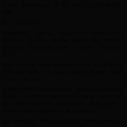
对了啊。最开始4000人打遍广州，后来2万人直接车翻20万
清军。
图注：火烧圆明园
随便举个例子：沙角之战，清军战死277人, 受伤462人；而英
军受伤38人, 无人死亡。虎门之战, 清军250人阵亡, 受伤和被
俘达千余人；英军仅有5人受轻伤。（茅海建：《天朝的崩
溃》）
而到了1860年第二次鸦片战争的时候更过分，英法联军一万
八千人就把北京给占了。战后统计清军伤亡22790人，英军伤
亡523人（阵亡69人）。
清朝落后于世界并非1840年开始的，而是在1636建国的时候
就开始了，16世纪的欧洲就已经开始文艺复兴，但在政治文
化上，清王朝大搞文字狱，实现高压统治，禁锢文人思想，
使得整个国家的人民麻木不仁，缺乏国家意识；
而在15世纪末期，世界殖民就已经开始，清朝反而经济上闭