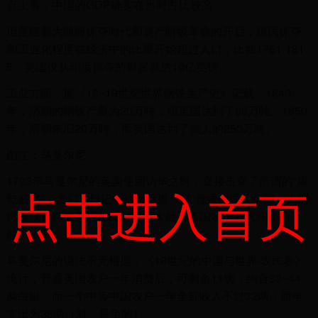
点上看，中国的GDP确实在当时占比较高。
但是随着大航海掠夺时代和资产阶级革命的开启，殖民掠夺
和工业化程度在经济中的比重开始超过人口，比如1751-181
5，英国仅从印度掠夺的财富就达10亿英镑。
工业方面，据《18~19世纪世界钢铁生产史》记载，1840
年，清朝的钢铁产量为20万吨，而英国达到了80万吨。1850
年，清朝依旧20万吨，而英国达到了惊人的250万吨。
图注：马戛尔尼
1793年马戛尔尼的英国使团访华之时，直接击穿了所谓的“康
点击进入首页
乾盛世”，他们在日记中这样写道：“在普通中国人中间，人们
很难找到类似英国公民的啤酒大肚或英国农夫喜气洋洋的
脸。”
马戛尔尼的说法不无根据，《18世纪的中国与世界·农民卷》
统计，普通英国农户一年消费后，可剩余11镑，约合33~44
两白银。而一个中等中国农户一年全部收入不过32两，而年
支出为35两（对，是负的）。