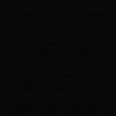
图注：乾隆画像
嘉庆九年（1804年），嘉庆皇帝还在给他老子乾隆擦屁股的
时候，拿破仑拿着他的《法国民法典》向所有法国人宣布：
公民一律平等；保护私有财产；公民可以自主择业；废除农
奴制，保障农民权益等等。
当整个欧洲的公民意识开始觉醒之时，清朝的统治者们还在
进行着中国历史上最缜密、最完善、最牢固的专制统治，培
养出来的公民自私、麻木、冷漠、对公共事务毫不关心。
从经济上看‍
虽然网上一直流传着英国学者麦迪森提出的清朝GDP占世界
1/3的说法，但是经过中国学者管汉晖等人以及阿西莫格鲁等
国外众多学者的研究，认为麦迪森的观点并不准确。
清朝在1800年以前，凭借着高产作物土豆玉米在中国的普
及，人口爆炸式的增长，达到了4亿多的人口。在现代化工业
还未普及的时代，人口往往决定一个国家的经济总量，从这