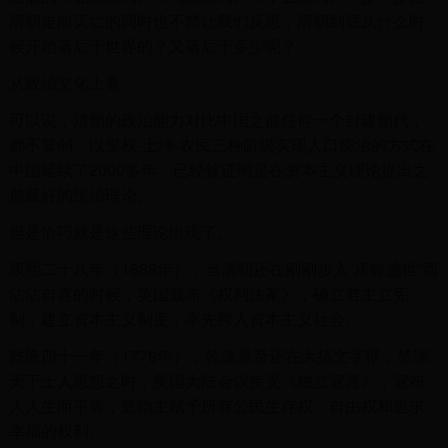
清朝走向灭亡的同时也不禁让我们反思，清朝到底从什么时
候开始落后于世界的？又落后于多少呢？
从政治文化上看
可以说，清朝的政治能力对比中国之前任何一个封建朝代，
都不算弱。以皇权-士绅-农民三种阶级实现人口统治的方式在
中国延续了2000多年，已经被证明是在资本主义理论提出之
前最好的统治理论。
但是恰巧就是这些理论出现了。
康熙二十八年（1689年），当清朝还在刚刚步入“康乾盛世”而
沾沾自喜的时候，英国颁布《权利法案》，确立君主立宪
制，建立资本主义制度，率先跨入资本主义社会。
乾隆四十一年（1776年），乾隆皇帝还在大搞文字狱，禁锢
天下士人思想之时，美国大陆会议接受《独立宣言》，宣布
人人生而平等，造物主赋予所有公民生存权、自由权和追求
幸福的权利。