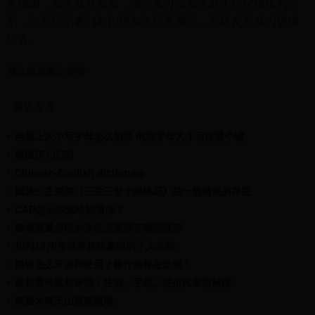
关锁国，禁止商业发展，清朝本可以加入对于世纪殖民的收
割，但是统治者们却拒绝加入世界潮流，最终反而成为被殖
民者。
溜冰想做愛怎麼辦
最近发表
电脑上大小写字母怎么切换 电脑字母大小写按哪个键
蔡国庆 (北京)
Chinese-English dictionary
​翼族公主胭脂《三生三世十里桃花》是一股清流的存在
CAD怎么快速绘制墙体？
最省流量省电的手机浏览器有哪些推荐
贝利1970年世界杯现象级的个人发挥
网银怎么开通和使用？操作流程在这里！
最新雷神鼠标评测：性能、手感、性价比全面解读
烏魯木齊天山國際機場