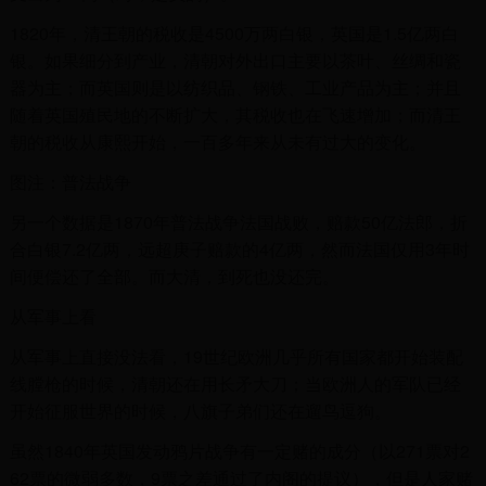
1820年，清王朝的税收是4500万两白银，英国是1.5亿两白
银。如果细分到产业，清朝对外出口主要以茶叶、丝绸和瓷
器为主；而英国则是以纺织品、钢铁、工业产品为主；并且
随着英国殖民地的不断扩大，其税收也在飞速增加；而清王
朝的税收从康熙开始，一百多年来从未有过大的变化。
图注：普法战争
另一个数据是1870年普法战争法国战败，赔款50亿法郎，折
合白银7.2亿两，远超庚子赔款的4亿两，然而法国仅用3年时
间便偿还了全部。而大清，到死也没还完。
从军事上看‍
从军事上直接没法看，19世纪欧洲几乎所有国家都开始装配
线膛枪的时候，清朝还在用长矛大刀；当欧洲人的军队已经
开始征服世界的时候，八旗子弟们还在遛鸟逗狗。
虽然1840年英国发动鸦片战争有一定赌的成分（以271票对2
62票的微弱多数，9票之差通过了内阁的提议），但是人家赌