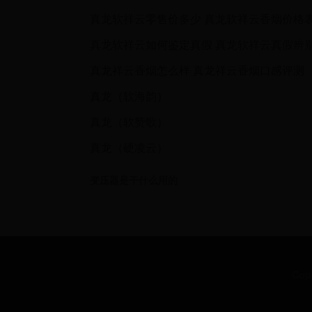
真龙软祥云零售价多少 真龙软祥云香烟价格
真龙软祥云如何鉴定真假 真龙软祥云真假辨
真龙祥云香烟怎么样 真龙祥云香烟口感评测
真龙（软海韵）
真龙（软赞歌）
真龙（硬凌云）
变压器是干什么用的
Cop