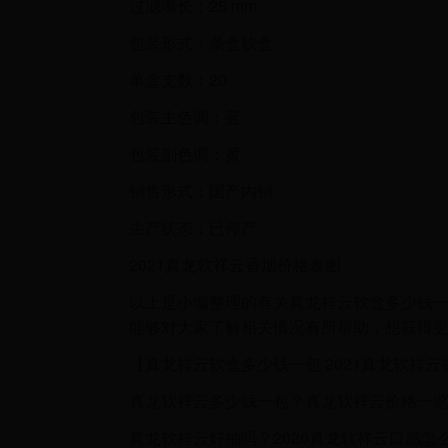
过滤嘴长：25 mm
包装形式：条盒软盒
单盒支数：20
包装主色调：蓝
包装副色调：黄
销售形式：国产内销
生产状态：已停产
2021真龙软祥云香烟价格表图
以上是小编整理的有关真龙祥云软盒多少钱一
能够对大家了解相关情况有所帮助，想获得
【真龙祥云软盒多少钱一包 2021真龙软祥
真龙软祥云多少钱一包？真龙软祥云价格一览2
真龙软祥云好抽吗？2020真龙软祥云口感怎