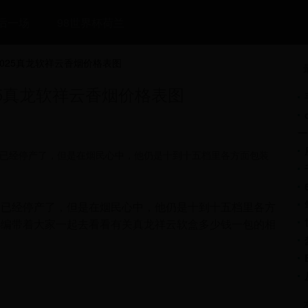
后一场
98世界杯荷兰
025真龙软祥云香烟价格表图
25真龙软祥云香烟价格表图
一
已经停产了，但是在烟民心中，他仍是十到十五档里各方面包装
然已经停产了，但是在烟民心中，他仍是十到十五档里各方
小编带着大家一起去看看有关真龙祥云软盒多少钱一包的相