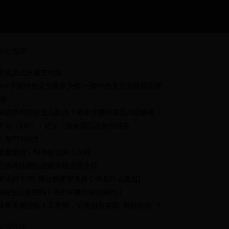
最近发表
手机怎么开通支付宝
dnf手游纯色天空要多少钱 一套纯色天空套保底花费
览
座机呼叫转移怎么取消？简单步骤和常见问题解答！
千瓦（kW）：定义，转换器以及如何转换
6. 细节讨论¶
笔墨繁密，明净悠远的山水画
世界杯法国队住豪华饭店惹争议
梦见两个字[ 周公解梦梦见两个字是什么意思]
B站怎么改密码？手把手教你轻松操作！
从靠天捕捞到人工养殖，汕尾如何实现“海胆自由”？
友情链接