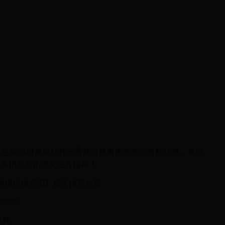
包和2021真龙软祥云香烟价格表图的相关资料信息，希望
更多消息资讯请关注香烟网！
云香烟价格表图】相关推荐文章:
020
么样