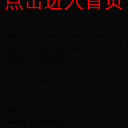
是要注意e在自身被晕住的情况下不能在此激活。一般e进人
群，r住对面最有威胁性的，w限制对面其他英雄然后可以开
中亚等待友方跟上。
5.总结
前期线上很简单，在上单位置可以依靠q来无伤消耗对面短手
的上单，而敌方上单突进也不是很方，无论是w还是e都是可
以逃离对面的攻击范围，大招配合打野gank基本无往不利。
而在中单位置，因为相对其他长手中单是不占优势的，一定
要等待打野然后借助打野来扩大优势。
声明：本站所有文章，如无特殊说明或标注，均网络。如若
本站内容侵犯了原著者的合法权益，可联系我们进行处理。
现在dnf哪个区游戏币比例高,DNF哪个区的游戏币最值钱
最近发表
睡在时光里：欧洲城堡酒店笔记