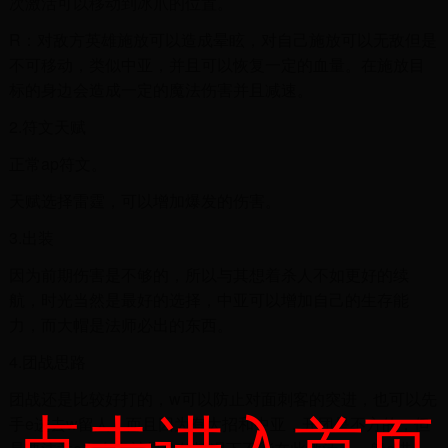
次激活可以移动到冰爪的位置。
R：对敌方英雄施放可以造成晕眩，对自己施放可以无敌但是
不可移动，类似中亚，并且可以恢复一定的血量。在施放目
标的身边会造成一定的魔法伤害并且减速。
2.符文天赋
正常ap符文。
天赋选择雷霆，可以增加爆发的伤害。
3.出装
因为前期伤害是不够的，所以与其想着杀人不如更好的续
航，时光当然是最好的选择，中亚可以增加自己的生存能
力，而大帽是法师必出的东西。
4.团战思路
团战还是比较好打的，w可以防止对面刺客的突进，也可以先
点击进入首页
手e进去w留人，而且因为有大招和中亚，开团是不方的，但